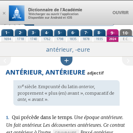
Aller au contenu
Dictionnaire de l’Académie
OUVRIR
×
Télécharger ou ouvrir l’application
Disponible sur Android et iOS
1
2
3
4
5
6
7
8
9
10
re
e
e
e
e
e
e
e
e
e
1694
1718
1740
1762
1798
1835
1878
1935
2024
E.C.
antérieur, -eure
ANTÉRIEUR, ANTÉRIEURE
adjectif
xv
e
Étymologie
siècle. Emprunté du
latin
anterior,
:
proprement « plus (en) avant », comparatif de
ante,
« avant ».
Qui précède dans le temps.
Une époque antérieure.
1.
Un fait antérieur.
Les découvertes antérieures.
Ce contrat
est antérieur à l’autre.
Passé antérieur,
MARQUE
GRAMMAIRE.