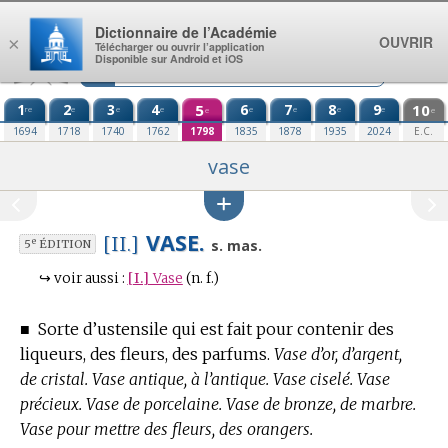
Aller au contenu
Dictionnaire de l’Académie
OUVRIR
×
Télécharger ou ouvrir l’application
Disponible sur Android et iOS
1
2
3
4
5
6
7
8
9
10
re
e
e
e
e
e
e
e
e
e
1694
1718
1740
1762
1798
1835
1878
1935
2024
E.C.
vase
VASE.
[II.]
e
s. mas.
5
ÉDITION
↪
voir aussi :
[I.]
Vase
(n. f.)
■
Sorte d’ustensile qui est fait pour contenir des
liqueurs, des fleurs, des parfums.
Vase d’or, d’argent,
de cristal. Vase antique, à l’antique. Vase ciselé. Vase
précieux. Vase de porcelaine. Vase de bronze, de marbre.
Vase pour mettre des fleurs, des orangers.