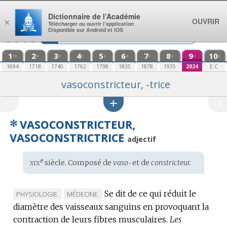
Aller au contenu
Dictionnaire de l’Académie
OUVRIR
×
Télécharger ou ouvrir l’application
Disponible sur Android et iOS
1
2
3
4
5
6
7
8
9
10
re
e
e
e
e
e
e
e
e
e
1694
1718
1740
1762
1798
1835
1878
1935
2024
E.C.
vasoconstricteur, -trice
✻
VASOCONSTRICTEUR,
VASOCONSTRICTRICE
adjectif
xix
e
Étymologie
siècle. Composé de
vaso‑
et de
constricteur.
:
Se dit de ce qui réduit le
MARQUE
MARQUE
PHYSIOLOGIE.
MÉDECINE.
diamètre des vaisseaux sanguins en provoquant la
DE
DE
contraction de leurs fibres musculaires.
DOMAINE
DOMAINE
Les