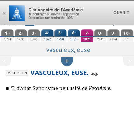
Aller au contenu
Dictionnaire de l’Académie
OUVRIR
×
Télécharger ou ouvrir l’application
Disponible sur Android et iOS
1
2
3
4
5
6
7
8
9
10
e
e
e
re
e
e
e
e
e
e
1694
1718
1740
1762
1798
1835
1878
1935
2024
E.C.
vasculeux, euse
VASCULEUX, EUSE.
e
adj.
7
ÉDITION
■
T. d’Anat.
Synonyme peu usité de
Vasculaire.