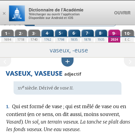
Aller au contenu
Dictionnaire de l’Académie
OUVRIR
×
Télécharger ou ouvrir l’application
Disponible sur Android et iOS
1
2
3
4
5
6
7
8
9
10
e
e
e
e
e
re
e
e
e
e
1694
1718
1740
1762
1798
1835
1878
1935
2024
E.C.
vaseux, -euse
VASEUX, VASEUSE
adjectif
xv
e
Étymologie
siècle. Dérivé de
vase II.
:
Qui est formé de vase ; qui est mêlé de vase ou en
1.
contient (en ce sens, on dit aussi, moins souvent,
Vasard
).
Un sol, un terrain vaseux.
La tanche se plaît dans
les fonds vaseux.
Une eau vaseuse.