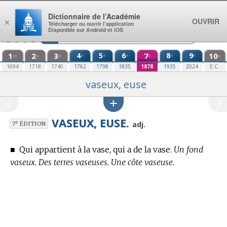
Aller au contenu
Dictionnaire de l’Académie
OUVRIR
×
Télécharger ou ouvrir l’application
Disponible sur Android et iOS
1
2
3
4
5
6
7
8
9
10
e
e
e
e
e
re
e
e
e
e
1694
1718
1740
1762
1798
1835
1878
1935
2024
E.C.
vaseux, euse
VASEUX, EUSE.
e
adj.
7
ÉDITION
■
Qui appartient à la vase, qui a de la vase.
Un fond
vaseux. Des terres vaseuses. Une côte vaseuse.