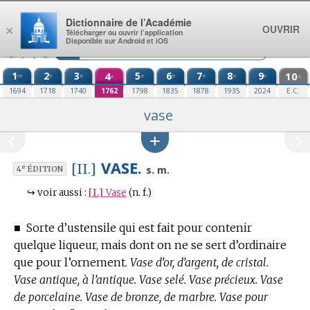
Aller au contenu
Dictionnaire de l’Académie
OUVRIR
×
Télécharger ou ouvrir l’application
Disponible sur Android et iOS
1
2
3
4
5
6
7
8
9
10
re
e
e
e
e
e
e
e
e
e
1694
1718
1740
1762
1798
1835
1878
1935
2024
E.C.
vase
VASE.
[II.]
e
s. m.
4
ÉDITION
↪
voir aussi :
[I.]
Vase
(n. f.)
■
Sorte d’ustensile qui est fait pour contenir
quelque liqueur, mais dont on ne se sert d’ordinaire
que pour l’ornement.
Vase d’or, d’argent, de cristal.
Vase antique, à l’antique. Vase selé. Vase précieux. Vase
de porcelaine. Vase de bronze, de marbre. Vase pour