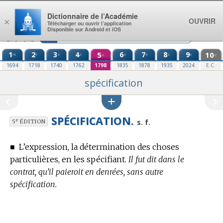
Aller au contenu
Dictionnaire de l’Académie
OUVRIR
×
Télécharger ou ouvrir l’application
Disponible sur Android et iOS
1
2
3
4
5
6
7
8
9
10
re
e
e
e
e
e
e
e
e
e
1694
1718
1740
1762
1798
1835
1878
1935
2024
E.C.
spécification
SPÉCIFICATION.
e
s. f.
5
ÉDITION
■
L’expression, la détermination des choses
particulières, en les spécifiant.
Il fut dit dans le
contrat, qu’il paieroit en denrées, sans autre
spécification.