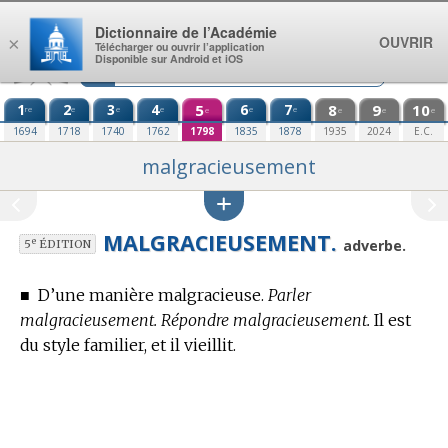
Aller au contenu
Dictionnaire de l’Académie
OUVRIR
×
Télécharger ou ouvrir l’application
Disponible sur Android et iOS
1
2
3
4
5
6
7
8
9
10
re
e
e
e
e
e
e
e
e
e
1694
1718
1740
1762
1798
1835
1878
1935
2024
E.C.
malgracieusement
MALGRACIEUSEMENT.
e
adverbe.
5
ÉDITION
■
D’une manière malgracieuse.
Parler
malgracieusement. Répondre malgracieusement.
Il est
du style familier, et il vieillit.