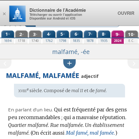
Aller au contenu
Dictionnaire de l’Académie
OUVRIR
×
Télécharger ou ouvrir l’application
Disponible sur Android et iOS
1
2
3
4
5
6
7
8
9
10
re
e
e
e
e
e
e
e
e
e
1694
1718
1740
1762
1798
1835
1878
1935
2024
E.C.
malfamé, -ée
MALFAMÉ, MALFAMÉE
adjectif
xviii
e
Étymologie
siècle. Composé de
mal II
et de
famé.
:
En parlant d’un lieu.
Qui est fréquenté par des gens
peu recommandables ; qui a mauvaise réputation.
Quartier malfamé.
Rue malfamée.
Un établissement
malfamé.
(On écrit aussi
Mal famé, mal famée.
)