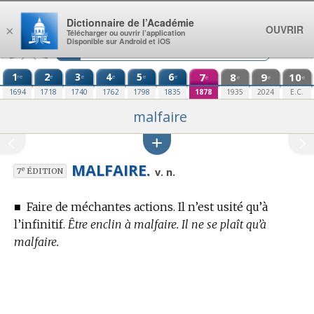
Aller au contenu
Dictionnaire de l’Académie
OUVRIR
×
Télécharger ou ouvrir l’application
Disponible sur Android et iOS
1
2
3
4
5
6
7
8
9
10
re
e
e
e
e
e
e
e
e
e
1694
1718
1740
1762
1798
1835
1878
1935
2024
E.C.
malfaire
MALFAIRE.
e
v. n.
7
ÉDITION
■
Faire de méchantes actions. Il n’est usité qu’à
l’infinitif.
Être enclin à malfaire. Il ne se plaît qu’à
malfaire.