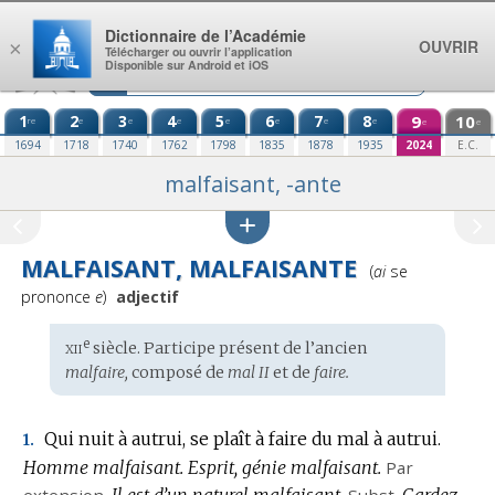
Aller au contenu
Dictionnaire de l’Académie
OUVRIR
×
Télécharger ou ouvrir l’application
Disponible sur Android et iOS
1
2
3
4
5
6
7
8
9
10
re
e
e
e
e
e
e
e
e
e
1694
1718
1740
1762
1798
1835
1878
1935
2024
E.C.
malfaisant, -ante
MALFAISANT, MALFAISANTE
Prononciation
(
ai
se
:
prononce
e
)
adjectif
xii
e
Étymologie
siècle. Participe présent de l’ancien
:
malfaire,
composé de
mal II
et de
faire.
Qui nuit à autrui, se plaît à faire du mal à autrui.
1.
Homme malfaisant.
Esprit, génie malfaisant.
Par
extension.
Il est d’un naturel malfaisant.
Subst.
Gardez-