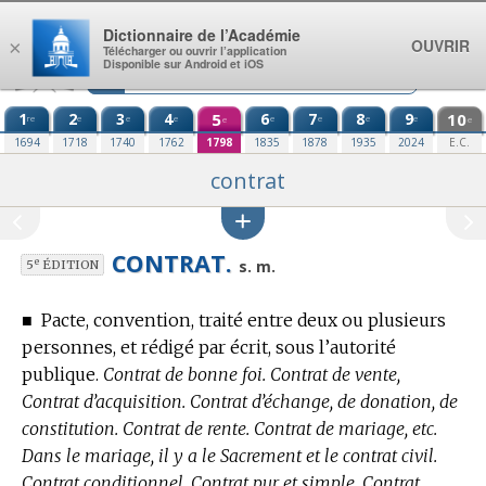
Aller au contenu
Dictionnaire de l’Académie
OUVRIR
×
Télécharger ou ouvrir l’application
Disponible sur Android et iOS
1
2
3
4
5
6
7
8
9
10
re
e
e
e
e
e
e
e
e
e
1694
1718
1740
1762
1798
1835
1878
1935
2024
E.C.
contrat
CONTRAT.
e
s. m.
5
ÉDITION
■
Pacte, convention, traité entre deux ou plusieurs
personnes, et rédigé par écrit, sous l’autorité
publique.
Contrat de bonne foi. Contrat de vente,
Contrat d’acquisition. Contrat d’échange, de donation, de
constitution. Contrat de rente. Contrat de mariage, etc.
Dans le mariage, il y a le Sacrement et le contrat civil.
Contrat conditionnel. Contrat pur et simple. Contrat