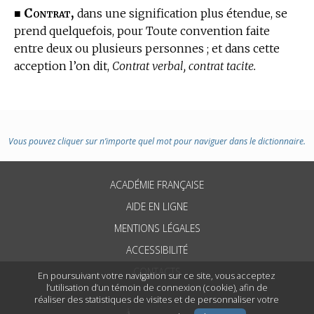
Contrat,
■
dans une signification plus étendue, se
prend quelquefois, pour Toute convention faite
entre deux ou plusieurs personnes ; et dans cette
acception l’on dit,
Contrat verbal, contrat tacite.
Vous pouvez cliquer sur n’importe quel mot pour naviguer dans le dictionnaire.
ACADÉMIE FRANÇAISE
AIDE EN LIGNE
MENTIONS LÉGALES
ACCESSIBILITÉ
CONTACTS
En poursuivant votre navigation sur ce site, vous acceptez
l’utilisation d’un témoin de connexion (cookie), afin de
réaliser des statistiques de visites et de personnaliser votre