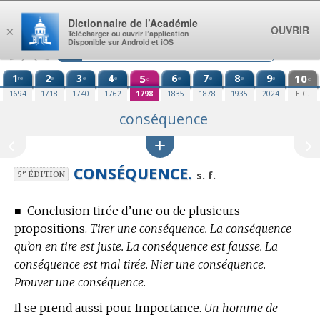
Aller au contenu
Dictionnaire de l’Académie
OUVRIR
×
Télécharger ou ouvrir l’application
Disponible sur Android et iOS
1
2
3
4
5
6
7
8
9
10
re
e
e
e
e
e
e
e
e
e
1694
1718
1740
1762
1798
1835
1878
1935
2024
E.C.
conséquence
CONSÉQUENCE.
e
s. f.
5
ÉDITION
■
Conclusion tirée d’une ou de plusieurs
propositions.
Tirer une conséquence. La conséquence
qu’on en tire est juste. La conséquence est fausse. La
conséquence est mal tirée. Nier une conséquence.
Prouver une conséquence.
Il se prend aussi pour Importance.
Un homme de