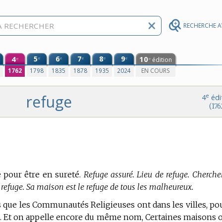
RECHERCHE 
4
5
6
7
8
9
10
e
e
e
e
e
édition
e
e
0
1762
1798
1835
1878
1935
2024
EN COURS
refuge
e
4
édi
(176
ve pour être en sureté.
Refuge assuré. Lieu de refuge. Cherche
de refuge. Sa maison est le refuge de tous les malheureux.
 que les Communautés Religieuses ont dans les villes, po
rre. Et on appelle encore du même nom, Certaines maisons 