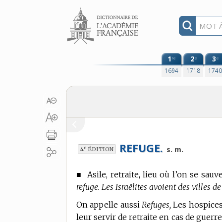
Aller au contenu
1
2
3
re
e
e
1694
1718
174
REFUGE.
e
s. m.
4
ÉDITION
■
Asile, retraite, lieu où l’on se sau
refuge. Les Israëlites avoient des villes 
On appelle aussi
Refuges,
Les hospices
leur servir de retraite en cas de gue