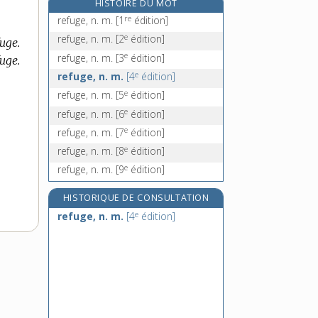
HISTOIRE DU MOT
refusé, -ée, n.
re
refuge, n. m.
[1
édition]
refuser, v. tr. et pron.
e
refuge, n. m.
[2
édition]
uge.
e
réfusion, n. f.
[6
édition]
e
refuge, n. m.
[3
édition]
uge.
réfutabilité, n. f.
e
refuge, n. m.
[4
édition]
e
refuge, n. m.
[5
édition]
e
refuge, n. m.
[6
édition]
e
refuge, n. m.
[7
édition]
e
refuge, n. m.
[8
édition]
e
refuge, n. m.
[9
édition]
HISTORIQUE DE CONSULTATION
e
refuge, n. m.
[4
édition]