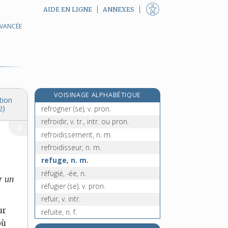
AIDE EN LIGNE
ANNEXES
AVANCÉE
e
réfrigératif, ive, adj.
[7
édition]
réfrigération, n. f.
réfrigérer, v. tr.
réfringence, n. f.
réfringent, -ente, adj.
VOISINAGE ALPHABÉTIQUE
refrognement, n. m.
tion
refrogner (se), v. pron.
2)
refroidir, v. tr., intr. ou pron.
refroidissement, n. m.
refroidisseur, n. m.
refuge, n. m.
réfugié, -ée, n.
r un
réfugier (se), v. pron.
refuir, v. intr.
ur
refuite, n. f.
où
refus, n. m.