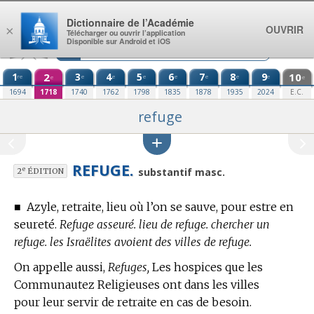
Aller au contenu
Dictionnaire de l’Académie
OUVRIR
×
Télécharger ou ouvrir l’application
Disponible sur Android et iOS
1
2
3
4
5
6
7
8
9
10
re
e
e
e
e
e
e
e
e
e
1694
1718
1740
1762
1798
1835
1878
1935
2024
E.C.
refuge
REFUGE.
e
substantif masc.
2
ÉDITION
■
Azyle, retraite, lieu où l’on se sauve, pour estre en
seureté.
Refuge asseuré. lieu de refuge. chercher un
refuge. les Israëlites avoient des villes de refuge.
On appelle aussi,
Refuges,
Les hospices que les
Communautez Religieuses ont dans les villes
pour leur servir de retraite en cas de besoin.