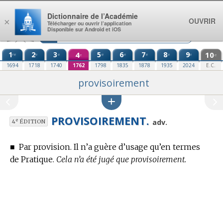
Aller au contenu
Dictionnaire de l’Académie
OUVRIR
×
Télécharger ou ouvrir l’application
Disponible sur Android et iOS
1
2
3
4
5
6
7
8
9
10
re
e
e
e
e
e
e
e
e
e
1694
1718
1740
1762
1798
1835
1878
1935
2024
E.C.
provisoirement
PROVISOIREMENT.
e
adv.
4
ÉDITION
■
Par provision. Il n’a guère d’usage qu’en
termes
de Pratique.
Cela n’a été jugé que provisoirement.