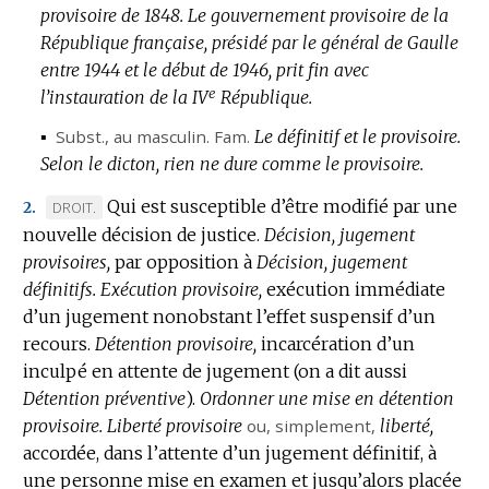
provisoire de 1848.
Le gouvernement provisoire de la
République française, présidé par le général de Gaulle
entre 1944 et le début de 1946, prit fin avec
e
l’instauration de la IV
République.
▪
Subst.
, au masculin.
Fam.
Le définitif et le provisoire.
Selon le dicton, rien ne dure comme le provisoire.
Qui est susceptible d’être modifié par une
MARQUE
DROIT.
2.
nouvelle décision de justice.
DE
Décision, jugement
provisoires,
DOMAINE
par opposition à
Décision, jugement
définitifs.
:
Exécution provisoire,
exécution immédiate
d’un jugement nonobstant l’effet suspensif d’un
recours.
Détention provisoire,
incarcération d’un
inculpé en attente de jugement (on a dit aussi
Détention préventive
).
Ordonner une mise en détention
provisoire.
Liberté provisoire
ou, simplement,
liberté,
accordée, dans l’attente d’un jugement définitif, à
une personne mise en examen et jusqu’alors placée