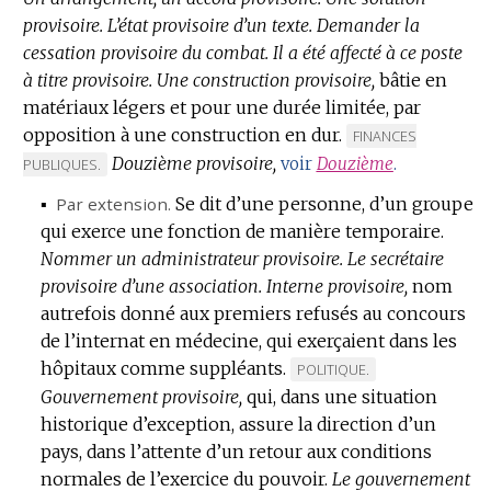
provisoire.
L’état provisoire d’un texte.
Demander la
cessation provisoire du combat.
Il a été affecté à ce poste
à titre provisoire.
Une construction provisoire,
bâtie en
matériaux légers et pour une durée limitée, par
opposition à une construction en dur.
MARQUE
FINANCES
Douzième provisoire,
DE
voir
Douzième
.
PUBLIQUES.
DOMAINE
▪
Par extension.
Se dit d’une personne, d’un groupe
:
qui exerce une fonction de manière temporaire.
Nommer un administrateur provisoire.
Le secrétaire
provisoire d’une association.
Interne provisoire,
nom
autrefois donné aux premiers refusés au concours
de l’internat en médecine, qui exerçaient dans les
hôpitaux comme suppléants.
MARQUE
POLITIQUE.
Gouvernement provisoire,
qui, dans une situation
DE
historique d’exception, assure la direction d’un
DOMAINE
pays, dans l’attente d’un retour aux conditions
:
normales de l’exercice du pouvoir.
Le gouvernement