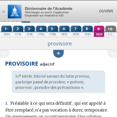
Aller au contenu
Dictionnaire de l’Académie
OUVRIR
×
Télécharger ou ouvrir l’application
Disponible sur Android et iOS
1
2
3
4
5
6
7
8
9
10
re
e
e
e
e
e
e
e
e
e
1694
1718
1740
1762
1798
1835
1878
1935
2024
E.C.
provisoire
PROVISOIRE
adjectif
xv
e
Étymologie
siècle. Dérivé savant du
latin
provisus,
:
participe passé de
providere,
« prévoir,
pourvoir ; prendre des précautions ».
Préalable à ce qui sera définitif ; qui est appelé à
1.
être remplacé, n’a pas vocation à durer, temporaire.
Un arrangement, un accord provisoire.
Une solution