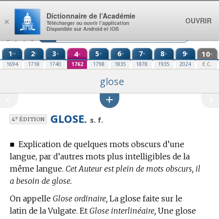
Aller au contenu
Dictionnaire de l’Académie
OUVRIR
×
Télécharger ou ouvrir l’application
Disponible sur Android et iOS
1
2
3
4
5
6
7
8
9
10
re
e
e
e
e
e
e
e
e
e
1694
1718
1740
1762
1798
1835
1878
1935
2024
E.C.
glose
GLOSE.
e
s. f.
4
ÉDITION
■
Explication de quelques mots obscurs d’une
langue, par d’autres mots plus intelligibles de la
même langue.
Cet Auteur est plein de mots obscurs, il
a besoin de glose.
On appelle
Glose ordinaire,
La glose faite sur le
latin de la Vulgate. Et
Glose interlinéaire,
Une glose