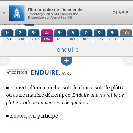
Aller au contenu
Dictionnaire de l’Académie
OUVRIR
×
Télécharger ou ouvrir l’application
Disponible sur Android et iOS
1
2
3
4
5
6
7
8
9
10
re
e
e
e
e
e
e
e
e
e
1694
1718
1740
1762
1798
1835
1878
1935
2024
E.C.
enduire
ENDUIRE.
e
v. a.
4
ÉDITION
■
Couvrir d’une couche, soit de chaux, soit de plâtre,
ou autre matière détrempée.
Enduire une muraille de
plâtre. Enduire un vaisseau de goudron.
Enduit, ite.
■
participe.