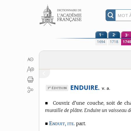
Aller au contenu
1
2
3
re
e
e
1694
1718
174
ENDUIRE.
e
v. a.
3
ÉDITION
■
Couvrir d’une couche, soit de cha
muraille de plâtre. Enduire un vaisseau d
Enduit, ite.
■
part.