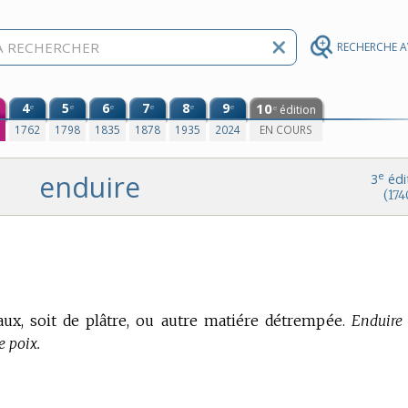
RECHERCHE 
4
5
6
7
8
9
10
e
e
e
e
e
e
édition
e
0
1762
1798
1835
1878
1935
2024
EN COURS
enduire
e
3
édi
(174
ux, soit de plâtre, ou autre matiére détrempée.
Enduire
e poix.