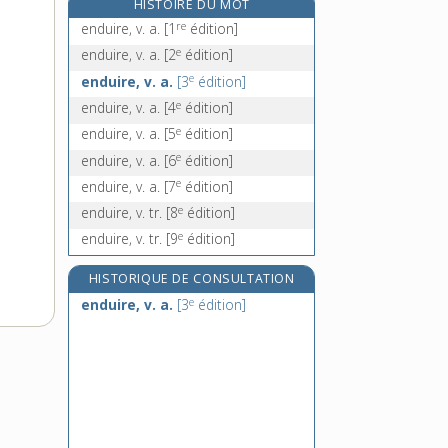
HISTOIRE DU MOT
endurci, -ie, adj.
re
enduire, v. a.
[1
édition]
endurcir, v. tr.
e
enduire, v. a.
[2
édition]
endurcissement, n. m.
e
enduire, v. a.
[3
édition]
endurer, v. tr. et intr.
e
enduire, v. a.
[4
édition]
e
enduire, v. a.
[5
édition]
e
enduire, v. a.
[6
édition]
e
enduire, v. a.
[7
édition]
e
enduire, v. tr.
[8
édition]
e
enduire, v. tr.
[9
édition]
HISTORIQUE DE CONSULTATION
e
enduire, v. a.
[3
édition]