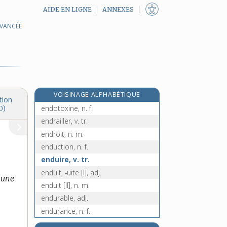
AIDE EN LIGNE
ANNEXES
AVANCÉE
endosser, v. tr.
endosseur, n. m.
endossure, n. f.
endothélial, -ale, adj.
endothélium, n. m.
VOISINAGE ALPHABÉTIQUE
endothermique, adj.
tion
endotoxine, n. f.
0)
endrailler, v. tr.
endroit, n. m.
enduction, n. f.
enduire, v. tr.
enduit, -uite [I], adj.
 une
enduit [II], n. m.
endurable, adj.
endurance, n. f.
endurant, -ante, adj.