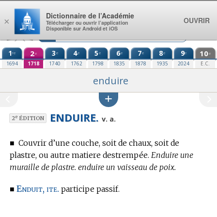
Aller au contenu
Dictionnaire de l’Académie
OUVRIR
×
Télécharger ou ouvrir l’application
Disponible sur Android et iOS
1
2
3
4
5
6
7
8
9
10
re
e
e
e
e
e
e
e
e
e
1694
1718
1740
1762
1798
1835
1878
1935
2024
E.C.
enduire
ENDUIRE.
e
v. a.
2
ÉDITION
■
Couvrir d’une couche, soit de chaux, soit de
plastre, ou autre matiere destrempée.
Enduire une
muraille de plastre. enduire un vaisseau de poix.
Enduit, ite.
■
participe passif.