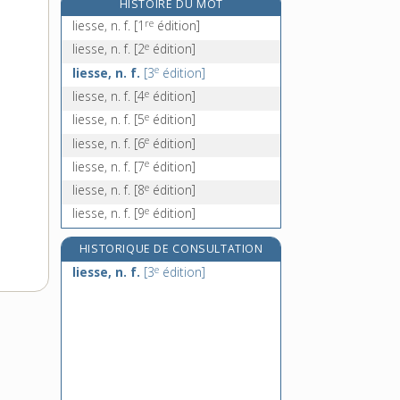
HISTOIRE DU MOT
lieur, -euse, n.
re
liesse, n. f.
[1
édition]
lieutenance, n. f.
e
liesse, n. f.
[2
édition]
lieutenant, n. m.
e
liesse, n. f.
[3
édition]
lieutenant-colonel, n. m.
e
liesse, n. f.
[4
édition]
e
liesse, n. f.
[5
édition]
e
liesse, n. f.
[6
édition]
e
liesse, n. f.
[7
édition]
e
liesse, n. f.
[8
édition]
e
liesse, n. f.
[9
édition]
HISTORIQUE DE CONSULTATION
e
liesse, n. f.
[3
édition]