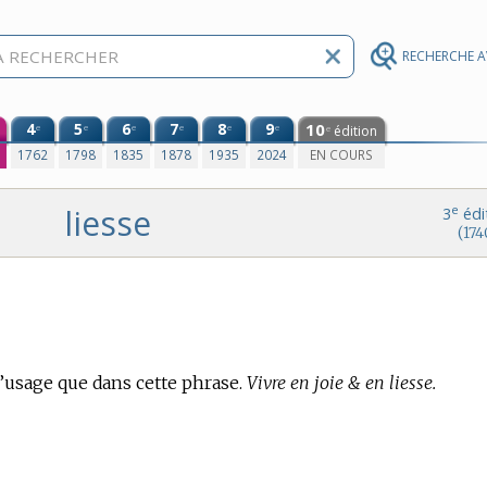
RECHERCHE 
4
5
6
7
8
9
10
e
e
e
e
e
e
édition
e
0
1762
1798
1835
1878
1935
2024
EN COURS
liesse
e
3
édi
(174
d’usage que dans cette phrase.
Vivre en joie & en liesse.