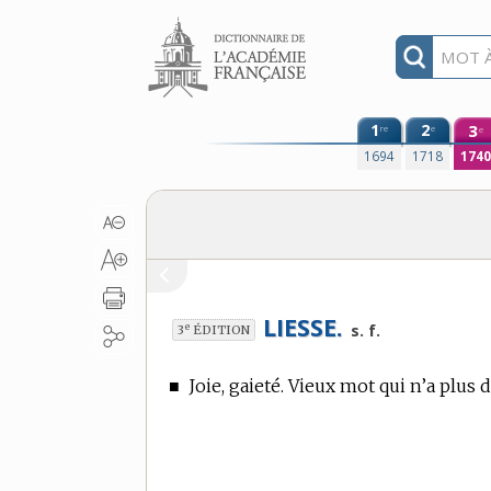
Aller au contenu
1
2
3
re
e
e
1694
1718
174
LIESSE.
e
s. f.
3
ÉDITION
■
Joie, gaieté. Vieux mot qui n’a plus 