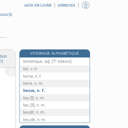
AIDE EN LIGNE
ANNEXES
AVANCÉE
lie-de-vin, adj. inv.
liège, n. m.
liégeois, -oise, adj.
e
liéger, v. tr.
[5
édition]
lien, n. m.
e
VOISINAGE ALPHABÉTIQUE
lienterie, n. f.
[7
édition]
tion
e
lientérique, adj.
[7
édition]
0)
lier, v. tr.
lierne, n. f.
lierre, n. m.
liesse, n. f.
lieu [I], n. m.
lieu [II], n. m.
lieudit, n. m.
lieu-dit, n. m.
lieue, n. f.