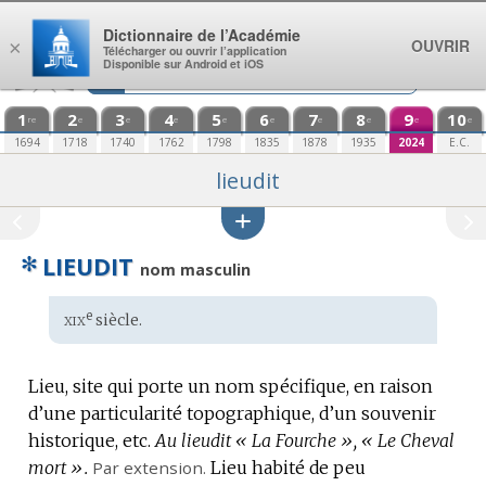
Aller au contenu
Dictionnaire de l’Académie
OUVRIR
×
Télécharger ou ouvrir l’application
Disponible sur Android et iOS
1
2
3
4
5
6
7
8
9
10
re
e
e
e
e
e
e
e
e
e
1694
1718
1740
1762
1798
1835
1878
1935
2024
E.C.
lieudit
✻
LIEUDIT
nom masculin
xix
e
Étymologie
siècle.
:
Lieu, site qui porte un nom spécifique, en raison
d’une particularité topographique, d’un souvenir
historique, etc.
Au lieudit « La Fourche », « Le Cheval
mort ».
Par extension.
Lieu habité de peu