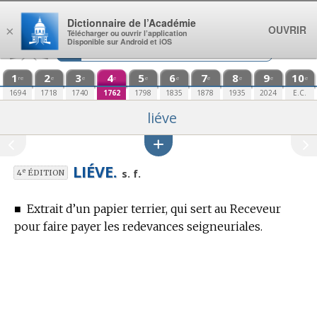
Aller au contenu
Dictionnaire de l’Académie
OUVRIR
×
Télécharger ou ouvrir l’application
Disponible sur Android et iOS
1
2
3
4
5
6
7
8
9
10
re
e
e
e
e
e
e
e
e
e
1694
1718
1740
1762
1798
1835
1878
1935
2024
E.C.
liéve
LIÉVE.
e
s. f.
4
ÉDITION
■
Extrait d’un papier terrier, qui sert au Receveur
pour faire payer les redevances seigneuriales.