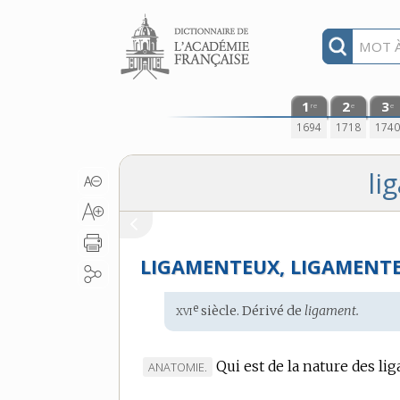
Aller au contenu
1
2
3
re
e
e
1694
1718
174
li
LIGAMENTEUX, LIGAMENT
xvi
e
Étymologie
siècle. Dérivé de
ligament.
:
Qui est de la nature des li
MARQUE
ANATOMIE.
DE