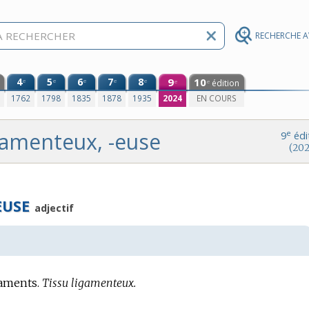
RECHERCHE 
4
5
6
7
8
9
10
e
e
e
e
e
édition
e
e
0
1762
1798
1835
1878
1935
2024
EN COURS
gamenteux, -euse
e
9
édi
(202
EUSE
adjectif
gaments.
Tissu ligamenteux.