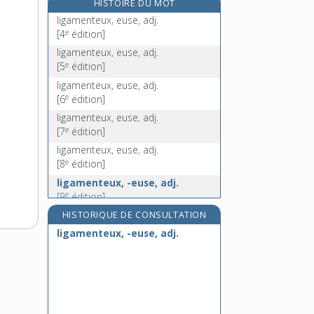
HISTOIRE DU MOT
e
ligence, n. f.
[4
édition]
ligamenteux, euse, adj.
e
lignage [I], n. m.
[4
édition]
lignage [II], n. m.
ligamenteux, euse, adj.
e
[5
édition]
lignager, -ère, adj.
ligamenteux, euse, adj.
e
[6
édition]
ligamenteux, euse, adj.
e
[7
édition]
ligamenteux, euse, adj.
e
[8
édition]
ligamenteux, -euse, adj.
e
[9
édition]
HISTORIQUE DE CONSULTATION
ligamenteux, -euse, adj.