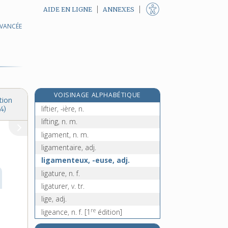
AIDE EN LIGNE
ANNEXES
AVANCÉE
lieutenant, n. m.
lieutenant-colonel, n. m.
e
lieutenante, n. f.
[7
édition]
e
liéve, n. f.
[4
édition]
lièvre, n. m.
VOISINAGE ALPHABÉTIQUE
lift, n. m.
tion
liftier, -ière, n.
4)
lifting, n. m.
ligament, n. m.
ligamentaire, adj.
ligamenteux, -euse, adj.
ligature, n. f.
ligaturer, v. tr.
lige, adj.
re
ligeance, n. f.
[1
édition]
e
ligement, adv.
[4
édition]