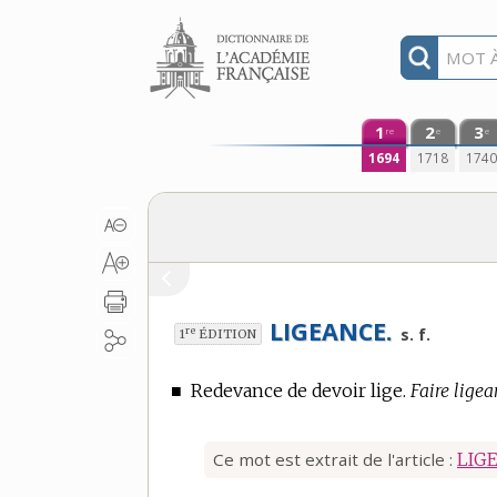
Aller au contenu
1
2
3
re
e
e
1694
1718
174
LIGEANCE.
re
s. f.
1
ÉDITION
■
Redevance de devoir lige.
Faire ligea
Ce mot est extrait de l'article :
LIG