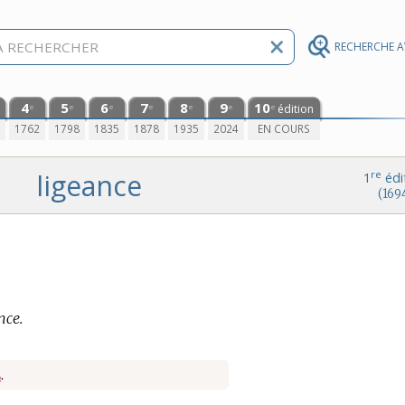
RECHERCHE 
4
5
6
7
8
9
10
édition
e
e
e
e
e
e
e
0
1762
1798
1835
1878
1935
2024
EN COURS
ligeance
re
1
édi
(169
nce.
E
.