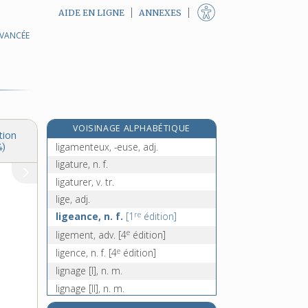
AIDE EN LIGNE
ANNEXES
AVANCÉE
lièvre, n. m.
lift, n. m.
liftier, -ière, n.
lifting, n. m.
ligament, n. m.
VOISINAGE ALPHABÉTIQUE
ligamentaire, adj.
tion
ligamenteux, -euse, adj.
4)
ligature, n. f.
ligaturer, v. tr.
lige, adj.
re
ligeance, n. f.
[1
édition]
e
ligement, adv.
[4
édition]
e
ligence, n. f.
[4
édition]
lignage [I], n. m.
lignage [II], n. m.
lignager, -ère, adj.