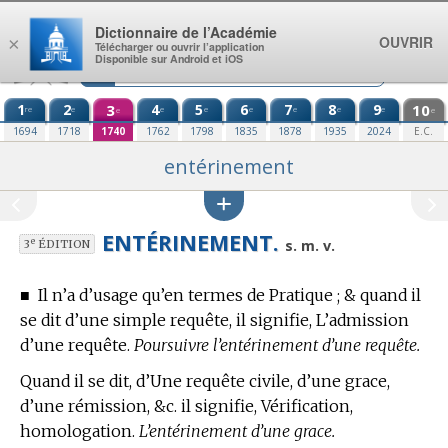
Aller au contenu
Dictionnaire de l’Académie
OUVRIR
×
Télécharger ou ouvrir l’application
Disponible sur Android et iOS
1
2
3
4
5
6
7
8
9
10
re
e
e
e
e
e
e
e
e
e
1694
1718
1740
1762
1798
1835
1878
1935
2024
E.C.
entérinement
ENTÉRINEMENT.
e
s. m. v.
3
ÉDITION
■
Il n’a d’usage qu’en
termes de Pratique
; & quand il
se dit d’une simple requête, il signifie, L’admission
d’une requête.
Poursuivre l’entérinement d’une requête.
Quand il se dit, d’Une requête civile, d’une grace,
d’une rémission, &c. il signifie, Vérification,
homologation.
L’entérinement d’une grace.