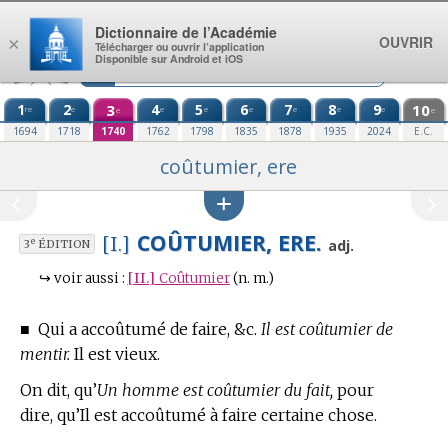
Aller au contenu
Dictionnaire de l’Académie
OUVRIR
×
Télécharger ou ouvrir l’application
Disponible sur Android et iOS
1
2
3
4
5
6
7
8
9
10
re
e
e
e
e
e
e
e
e
e
1694
1718
1740
1762
1798
1835
1878
1935
2024
E.C.
coûtumier, ere
COÛTUMIER, ERE.
[I.]
e
adj.
3
ÉDITION
↪
voir aussi :
[II.]
Coûtumier
(n. m.)
■
Qui a accoûtumé de faire, &c.
Il est coûtumier de
mentir.
Il est vieux.
On dit, qu’
Un homme est coûtumier du fait,
pour
dire, qu’Il est accoûtumé à faire certaine chose.