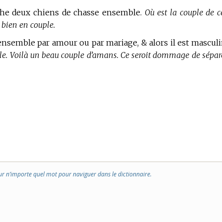
tache deux chiens de chasse ensemble.
Où est la couple de c
t bien en couple.
 ensemble par amour ou par mariage, & alors il est masculi
éle. Voilà un beau couple d’amans. Ce seroit dommage de sépar
ur n’importe quel mot pour naviguer dans le dictionnaire.