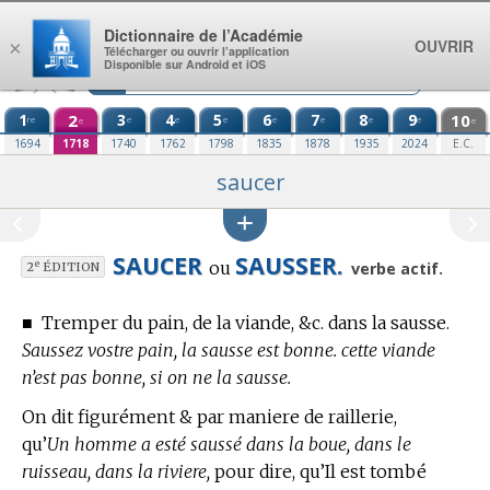
Aller au contenu
Dictionnaire de l’Académie
OUVRIR
×
Télécharger ou ouvrir l’application
Disponible sur Android et iOS
1
2
3
4
5
6
7
8
9
10
re
e
e
e
e
e
e
e
e
e
1694
1718
1740
1762
1798
1835
1878
1935
2024
E.C.
saucer
SAUCER
SAUSSER.
ou
e
verbe actif.
2
ÉDITION
■
Tremper du pain, de la viande, &c. dans la sausse.
Saussez vostre pain, la sausse est bonne. cette viande
n’est pas bonne, si on ne la sausse.
On dit figurément & par maniere de raillerie,
qu’
Un homme a esté saussé dans la boue, dans le
ruisseau, dans la riviere,
pour dire, qu’Il est tombé