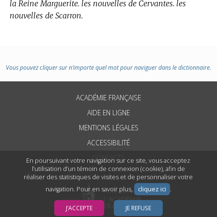
la Reine Marguerite. les nouvelles de Cervantes. les
nouvelles de Scarron.
Vous pouvez cliquer sur n’importe quel mot pour naviguer dans le dictionnaire.
ACADÉMIE FRANÇAISE
AIDE EN LIGNE
MENTIONS LÉGALES
ACCESSIBILITÉ
CONTACTS
En poursuivant votre navigation sur ce site, vous acceptez
l’utilisation d’un témoin de connexion (cookie), afin de
réaliser des statistiques de visites et de personnaliser votre
navigation. Pour en savoir plus,
cliquez ici
.
J’ACCEPTE
JE REFUSE