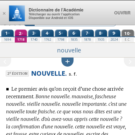
Aller au contenu
Dictionnaire de l’Académie
OUVRIR
×
Télécharger ou ouvrir l’application
Disponible sur Android et iOS
1
2
3
4
5
6
7
8
9
10
re
e
e
e
e
e
e
e
e
e
1694
1718
1740
1762
1798
1835
1878
1935
2024
E.C.
nouvelle
NOUVELLE.
e
s. f.
2
ÉDITION
■
Le premier avis qu’on reçoit d’une chose arrivée
recemment.
Bonne nouvelle. mauvaise, fascheuse
nouvelle. vieille nouvelle. nouvelle importante. c’est une
nouvelle toute fraische. ce que vous nous dites est une
vieille nouvelle. d’où avez-vous appris cette nouvelle ?
la confirmation d’une nouvelle. cette nouvelle est vraye,
est fausse. estre curieux de nouvelles. escrire des