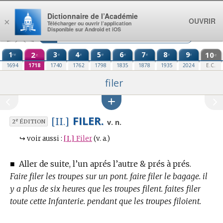
Aller au contenu
Dictionnaire de l’Académie
OUVRIR
×
Télécharger ou ouvrir l’application
Disponible sur Android et iOS
1
2
3
4
5
6
7
8
9
10
re
e
e
e
e
e
e
e
e
e
1694
1718
1740
1762
1798
1835
1878
1935
2024
E.C.
filer
FILER.
[II.]
e
v. n.
2
ÉDITION
↪
voir aussi :
[I.]
Filer
(v. a.)
■
Aller de suite, l’un aprés l’autre & prés à prés.
Faire filer les troupes sur un pont. faire filer le bagage. il
y a plus de six heures que les troupes filent. faites filer
toute cette Infanterie. pendant que les troupes filoient.