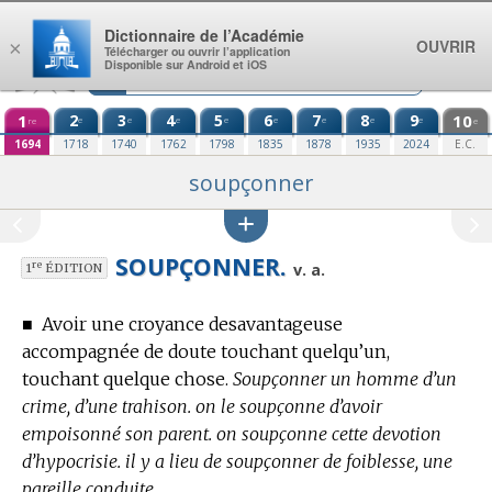
Aller au contenu
Dictionnaire de l’Académie
OUVRIR
×
Télécharger ou ouvrir l’application
Disponible sur Android et iOS
1
2
3
4
5
6
7
8
9
10
e
e
e
e
e
e
e
e
re
e
1694
1718
1740
1762
1798
1835
1878
1935
2024
E.C.
soupçonner
SOUPÇONNER.
re
v. a.
1
ÉDITION
■
Avoir une croyance desavantageuse
accompagnée de doute touchant quelqu’un,
touchant quelque chose.
Soupçonner un homme d’un
crime, d’une trahison. on le soupçonne d’avoir
empoisonné son parent. on soupçonne cette devotion
d’hypocrisie. il y a lieu de soupçonner de foiblesse, une
pareille conduite.