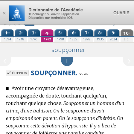
Aller au contenu
Dictionnaire de l’Académie
OUVRIR
×
Télécharger ou ouvrir l’application
Disponible sur Android et iOS
1
2
3
4
5
6
7
8
9
10
re
e
e
e
e
e
e
e
e
e
1694
1718
1740
1762
1798
1835
1878
1935
2024
E.C.
soupçonner
SOUPÇONNER.
e
v. a.
4
ÉDITION
■
Avoir une croyance désavantageuse,
accompagnée de doute, touchant quelqu’un,
touchant quelque chose.
Soupçonner un homme d’un
crime, d’une trahison. On le soupçonne d’avoir
empoisonné son parent. On le soupçonne d’hérésie. On
soupçonne cette dévotion d’hypocrisie. Il y a lieu de
soupçonner de foiblesse une pareille conduite.