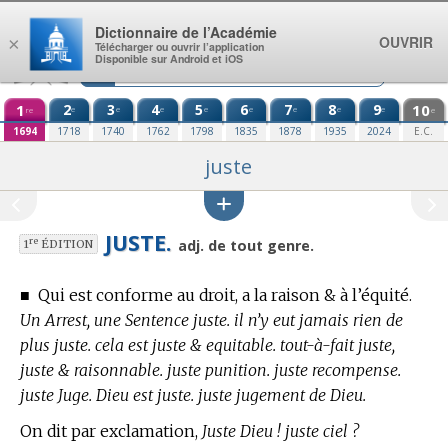
Aller au contenu
Dictionnaire de l’Académie
OUVRIR
×
Télécharger ou ouvrir l’application
Disponible sur Android et iOS
1
2
3
4
5
6
7
8
9
10
e
e
e
e
e
e
e
e
re
e
1694
1718
1740
1762
1798
1835
1878
1935
2024
E.C.
juste
JUSTE.
re
adj. de tout genre.
1
ÉDITION
■
Qui est conforme au droit, a la raison & à l’équité.
Un Arrest, une Sentence juste. il n’y eut jamais rien de
plus juste. cela est juste & equitable. tout-à-fait juste,
juste & raisonnable. juste punition. juste recompense.
juste Juge. Dieu est juste. juste jugement de Dieu.
On dit par exclamation,
Juste Dieu ! juste ciel ?