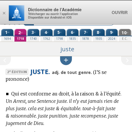
Aller au contenu
Dictionnaire de l’Académie
OUVRIR
×
Télécharger ou ouvrir l’application
Disponible sur Android et iOS
1
2
3
4
5
6
7
8
9
10
re
e
e
e
e
e
e
e
e
e
1694
1718
1740
1762
1798
1835
1878
1935
2024
E.C.
juste
JUSTE.
(l’S se
e
adj. de tout genre.
2
ÉDITION
prononce)
■
Qui est conforme au droit, à la raison & à l’équité.
Un Arrest, une Sentence juste. il n’y eut jamais rien de
plus juste. cela est juste & équitable. tout-à-fait juste
& raisonnable. juste punition. juste recompense. juste
jugement de Dieu.