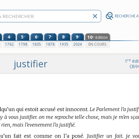
RECHERCHE 
4
5
6
7
8
9
10
e
e
e
e
e
e
édition
e
0
1762
1798
1835
1878
1935
2024
EN COURS
justifier
re
1
édi
(169
lqu’un qui estoit accusé est innocent.
Le Parlement l’a justifi
ray à vous justifier. on me reproche telle chose, mais je m’en sç
t rien, mais l’evenement l’a justifié.
r qu’un fait est comme on l’a posé.
Justifier un fait. je vo