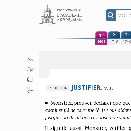
Aller au contenu
1
2
3
e
e
re
1694
1718
174
JUSTIFIER.
re
v. a.
1
ÉDITION
■
Monstrer, prouver, declarer que que
s’est justifié de ce crime là. je vous aide
justifier. on disoit que ce conseil ne valoi
Il signifie aussi, Monstrer, verifie