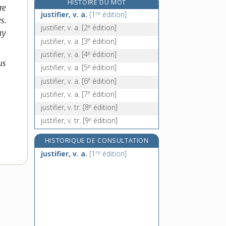
HISTOIRE DU MOT
re
juvénat, n. m.
re
justifier, v. a.
[1
édition]
s.
juvénile, adj.
e
justifier, v. a.
[2
édition]
ay
juvenilia, n. m. pl.
e
justifier, v. a.
[3
édition]
juvénilias, n. m. pl.
e
justifier, v. a.
[4
édition]
us
e
justifier, v. a.
[5
édition]
e
justifier, v. a.
[6
édition]
e
justifier, v. a.
[7
édition]
e
justifier, v. tr.
[8
édition]
e
justifier, v. tr.
[9
édition]
HISTORIQUE DE CONSULTATION
re
justifier, v. a.
[1
édition]