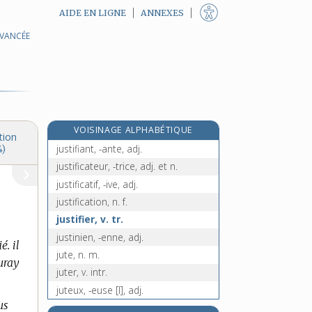
AIDE EN LIGNE
ANNEXES
AVANCÉE
justesse, n. f.
justice, n. f.
justiciable, adj.
justicier [I], v. tr.
justicier, -ière [II], n.
VOISINAGE ALPHABÉTIQUE
justifiable, adj.
tion
justifiant, -ante, adj.
4)
justificateur, -trice, adj. et n.
justificatif, -ive, adj.
justification, n. f.
justifier, v. tr.
justinien, -enne, adj.
é. il
jute, n. m.
auray
juter, v. intr.
juteux, -euse [I], adj.
us
juteux [II], n. m.