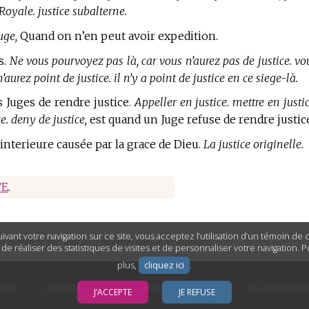
 Royale. justice subalterne.
uge,
Quand on n’en peut avoir expedition.
s.
Ne vous pourvoyez pas là, car vous n’aurez pas de justice. vo
urez point de justice. il n’y a point de justice en ce siege-là.
es Juges de rendre justice.
Appeller en justice. mettre en justic
. deny de justice,
est quand un Juge refuse de rendre justic
 interieure causée par la grace de Dieu.
La justice originelle.
TE
.
ivant votre navigation sur ce site, vous acceptez l’utilisation d’un témoin de
ur n’importe quel mot pour naviguer dans le dictionnaire.
n de réaliser des statistiques de visites et de personnaliser votre navigation. 
plus,
cliquez ici
.
AISE
AIDE EN LIGNE
MENTIONS LÉGALES
ACCESSIBILIT
J’ACCEPTE
JE REFUSE