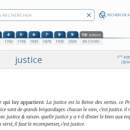
RECHERCHE 
4
5
6
7
8
9
10
e
e
e
e
e
e
édition
e
0
1762
1798
1835
1878
1935
2024
EN COURS
justice
re
1
édi
(169
 qui luy appartient.
La justice est la Reine des vertus. ce Pr
ice sont de grands brigandages. chacun le sien, c’est justice. il 
avec justice & raison. quelle justice y a-t-il d’oster le bien aux e
servi, il faut le recompenser, c’est justice.