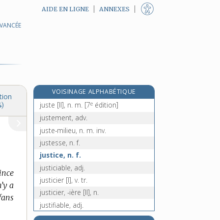
AIDE EN LIGNE
ANNEXES
AVANCÉE
jusquiame, n. f.
jussie, n. f.
jussiée, n. f.
jussion, n. f.
justaucorps, n. m.
VOISINAGE ALPHABÉTIQUE
juste [I], adj.
tion
e
juste [II], n. m.
[7
édition]
4)
justement, adv.
juste-milieu, n. m. inv.
justesse, n. f.
justice, n. f.
justiciable, adj.
ince
justicier [I], v. tr.
n’y a
justicier, -ière [II], n.
nfans
justifiable, adj.
justifiant, -ante, adj.