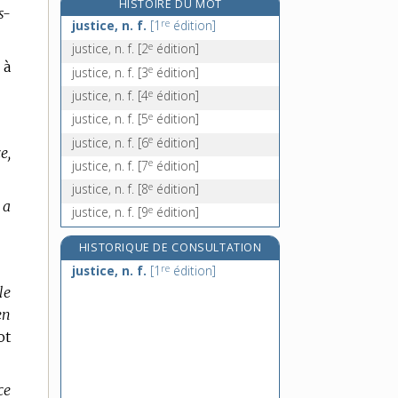
HISTOIRE DU MOT
s-
justificateur, -trice, adj. et n.
re
justice, n. f.
[1
édition]
justificatif, -ive, adj.
e
justice, n. f.
[2
édition]
justification, n. f.
 à
e
justice, n. f.
[3
édition]
justifier, v. tr.
e
justice, n. f.
[4
édition]
e
justice, n. f.
[5
édition]
e
justice, n. f.
[6
édition]
e,
e
justice, n. f.
[7
édition]
e
justice, n. f.
[8
édition]
 a
e
justice, n. f.
[9
édition]
HISTORIQUE DE CONSULTATION
re
justice, n. f.
[1
édition]
le
en
ot
ce