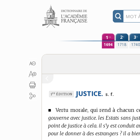
Aller au contenu
1
2
3
e
e
re
1694
1718
174
JUSTICE.
re
s. f.
1
ÉDITION
■
Vertu morale, qui rend à chacun ce
gouverne avec justice. les Estats sans just
point de justice à cela. il s’y est conduit 
pour le donner à des estrangers ? il a bien 