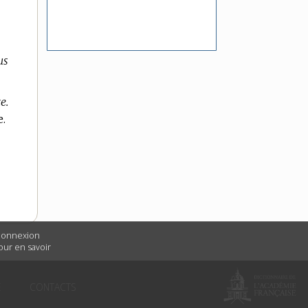
us
e.
e.
 connexion
Pour en savoir
É
CONTACTS