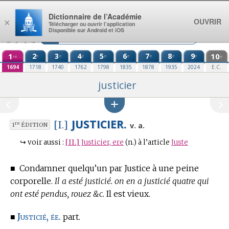
Aller au contenu
Dictionnaire de l’Académie
OUVRIR
×
Télécharger ou ouvrir l’application
Disponible sur Android et iOS
1
2
3
4
5
6
7
8
9
10
e
e
e
e
e
e
e
e
re
e
1694
1718
1740
1762
1798
1835
1878
1935
2024
E.C.
justicier
JUSTICIER.
[I.]
re
v. a.
1
ÉDITION
↪
voir aussi :
[II.]
Justicier, ere
(n.)
à l’article
Juste
■
Condamner quelqu’un par Justice à une peine
corporelle.
Il a esté justicié. on en a justicié quatre qui
ont esté pendus, rouez &c.
Il est vieux.
Justicié, ée.
■
part.