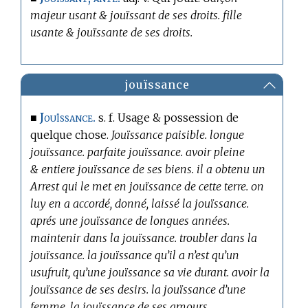
majeur usant & jouïssant de ses droits. fille
usante & jouïssante de ses droits.
jouïssance
Jouïssance.
■
s. f. Usage & possession de
quelque chose.
Jouïssance paisible. longue
jouïssance. parfaite jouïssance. avoir pleine
& entiere jouïssance de ses biens. il a obtenu un
Arrest qui le met en jouïssance de cette terre. on
luy en a accordé, donné, laissé la jouïssance.
aprés une jouïssance de longues années.
maintenir dans la jouïssance. troubler dans la
jouïssance. la jouïssance qu’il a n’est qu’un
usufruit, qu’une jouïssance sa vie durant. avoir la
jouïssance de ses desirs. la jouïssance d’une
femme. la jouïssance de ses amours.