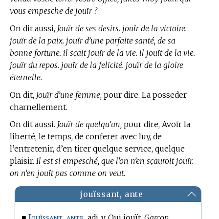
vous empesche de jouïr ?
On dit aussi,
Jouïr de ses desirs. jouïr de la victoire.
jouïr de la paix. jouïr d’une parfaite santé, de sa
bonne fortune. il sçait jouïr de la vie. il jouït de la vie.
jouïr du repos. jouïr de la felicité. jouïr de la gloire
éternelle.
On dit,
Jouïr d’une femme,
pour dire, La posseder
charnellement.
On dit aussi.
Jouïr de quelqu’un,
pour dire, Avoir la
liberté, le temps, de conferer avec luy, de
l’entretenir, d’en tirer quelque service, quelque
plaisir.
Il est si empesché, que l’on n’en sçauroit jouïr.
on n’en jouït pas comme on veut.
jouïssant, ante
Jouïssant, ante.
■
adj. v. Qui jouït.
Garçon