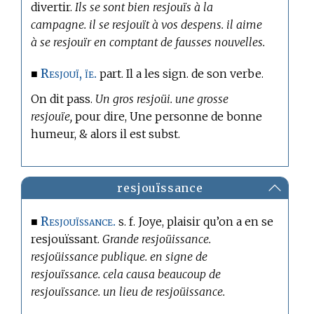
divertir.
Ils se sont bien resjouïs à la
campagne. il se resjouït à vos despens. il aime
à se resjouïr en comptant de fausses nouvelles.
Resjouï, ïe.
■
part. Il a les sign. de son verbe.
On dit pass.
Un gros resjoüi. une grosse
resjouïe,
pour dire, Une personne de bonne
humeur, & alors il est subst.
resjouïssance
Resjouïssance.
■
s. f. Joye, plaisir qu’on a en se
resjouïssant.
Grande resjoüissance.
resjoüissance publique. en signe de
resjouïssance. cela causa beaucoup de
resjouïssance. un lieu de resjoüissance.