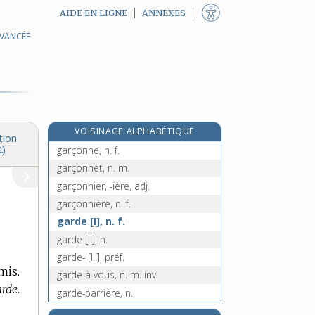
AIDE EN LIGNE
ANNEXES
AVANCÉE
garantir, v. tr.
e
garbin, n. m.
[4
édition]
garbure, n. f.
garce, n. f.
garcette, n. f.
VOISINAGE ALPHABÉTIQUE
garçon, n. m.
tion
garçonne, n. f.
4)
garçonnet, n. m.
garçonnier, -ière, adj.
garçonnière, n. f.
garde [I], n. f.
garde [II], n.
garde- [III], préf.
mis.
garde-à-vous, n. m. inv.
arde.
garde-barrière, n.
garde-bœuf, n. m.