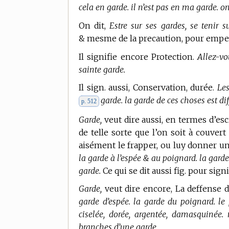
cela en garde. il n’est pas en ma garde. on
On dit,
Estre sur ses gardes, se tenir s
& mesme de la precaution, pour empe
Il signifie encore Protection.
Allez-vo
sainte garde.
Il sign. aussi, Conservation, durée.
Les
garde. la garde de ces choses est diff
p. 512
Garde,
veut dire aussi, en
termes d’esc
de telle sorte que l’on soit à couver
aisément le frapper, ou luy donner u
la garde à l’espée & au poignard. la garde
garde.
Ce qui se dit aussi fig. pour sign
Garde,
veut dire encore, La deffense d
garde d’espée. la garde du poignard. le
ciselée, dorée, argentée, damasquinée.
branches d’une garde.