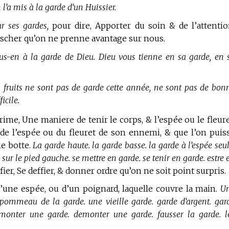
 l’a mis à la garde d’un Huissier.
ur ses gardes,
pour dire, Apporter du soin & de l’attentio
scher qu’on ne prenne avantage sur nous.
us-en à la garde de Dieu. Dieu vous tienne en sa garde, en 
 fruits ne sont pas de garde cette année, ne sont pas de bon
icile.
rime,
Une maniere de tenir le corps, & l’espée ou le fleure
t de l’espée ou du fleuret de son ennemi, & que l’on puis
ne botte.
La garde haute. la garde basse. la garde à l’espée seul
 sur le pied gauche. se mettre en garde. se tenir en garde. estre 
ifier, Se deffier, & donner ordre qu’on ne soit point surpris.
’une espée, ou d’un poignard, laquelle couvre la main.
U
 pommeau de la garde. une vieille garde. garde d’argent. gar
 monter une garde. demonter une garde. fausser la garde. l