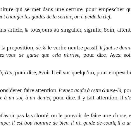
garniture qui se met dans une serrure, pour empescher q
faut changer les gardes de la serrure, on a perdu la clef.
s article, & tousjours au singulier, signifie, Soin, attent
c la preposition,
de,
& le verbe neutre passif.
Il faut se donn
ez-vous de garde que cela n’arrive,
pour dire, Ayez soi
lqu’un,
pour dire, Avoir l’œil sur quelqu’un, pour empesch
onsiderer, faire attention.
Prenez garde à cette clause-là,
po
e à un sol, à un denier,
pour dire, Il y fait attention, il s’
N’avoir pas la volonté, ou le pouvoir de faire une chose, 
omper, il est trop homme de bien. il n’a garde de courir, il a u