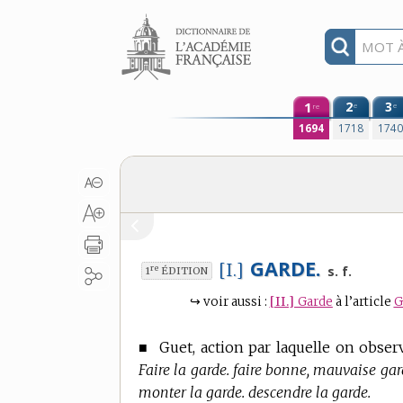
Aller au contenu
1
2
3
e
e
re
1694
1718
174
GARDE.
[I.]
re
s. f.
1
ÉDITION
↪
voir aussi :
[II.]
Garde
à l’article
G
■
Guet, action par laquelle on obser
Faire la garde. faire bonne, mauvaise garde
monter la garde. descendre la garde.