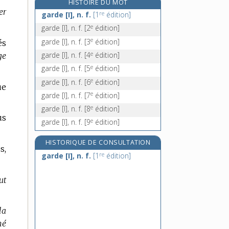
HISTOIRE DU MOT
re
garde bois, n. m.
[1
édition]
er
re
garde [I], n. f.
[1
édition]
garde-boue, n. m.
e
garde [I], n. f.
[2
édition]
e
garde-bourgeoise, n. f.
[7
édition]
e
garde [I], n. f.
[3
édition]
és
e
garde-boutique, n. m.
[7
édition]
e
garde [I], n. f.
[4
édition]
ge
e
garde [I], n. f.
[5
édition]
e
garde [I], n. f.
[6
édition]
ue
e
garde [I], n. f.
[7
édition]
e
garde [I], n. f.
[8
édition]
us
e
garde [I], n. f.
[9
édition]
HISTORIQUE DE CONSULTATION
s,
re
garde [I], n. f.
[1
édition]
ut
la
né