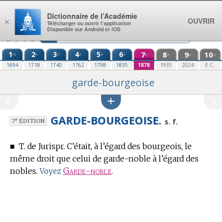
Aller au contenu
Dictionnaire de l’Académie
OUVRIR
×
Télécharger ou ouvrir l’application
Disponible sur Android et iOS
1
2
3
4
5
6
7
8
9
10
re
e
e
e
e
e
e
e
e
e
1694
1718
1740
1762
1798
1835
1878
1935
2024
E.C.
garde-bourgeoise
GARDE-BOURGEOISE.
e
s. f.
7
ÉDITION
■
T. de Jurispr.
C’était, à l’égard des bourgeois, le
même droit que celui de garde-noble à l’égard des
nobles.
Garde-noble
.
Voyez