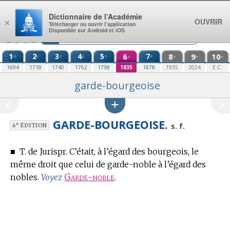
Aller au contenu
Dictionnaire de l’Académie
OUVRIR
×
Télécharger ou ouvrir l’application
Disponible sur Android et iOS
1
2
3
4
5
6
7
8
9
10
re
e
e
e
e
e
e
e
e
e
1694
1718
1740
1762
1798
1835
1878
1935
2024
E.C.
garde-bourgeoise
GARDE-BOURGEOISE.
e
s. f.
6
ÉDITION
■
T. de Jurispr.
C’était, à l’égard des bourgeois, le
même droit que celui de garde-noble à l’égard des
nobles.
Garde-noble
.
Voyez