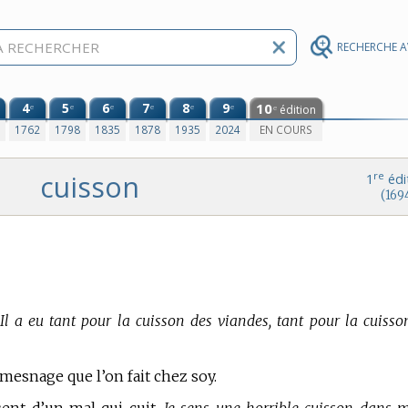
RECHERCHE 
4
5
6
7
8
9
10
e
e
e
e
e
e
édition
e
0
1762
1798
1835
1878
1935
2024
EN COURS
cuisson
re
1
édi
(169
Il a eu tant pour la cuisson des viandes, tant pour la cuisso
mesnage que l’on fait chez soy.