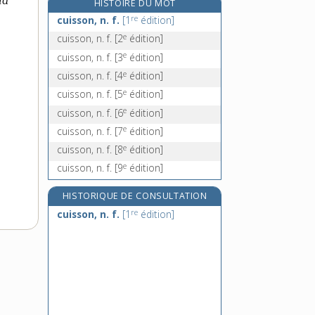
ma
HISTOIRE DU MOT
cuite, n. f.
re
cuisson, n. f.
[1
édition]
cuivrage, n. m.
e
cuisson, n. f.
[2
édition]
cuivre, n. m.
e
cuisson, n. f.
[3
édition]
cuivré, -ée, adj.
e
cuisson, n. f.
[4
édition]
e
cuisson, n. f.
[5
édition]
e
cuisson, n. f.
[6
édition]
e
cuisson, n. f.
[7
édition]
e
cuisson, n. f.
[8
édition]
e
cuisson, n. f.
[9
édition]
HISTORIQUE DE CONSULTATION
re
cuisson, n. f.
[1
édition]