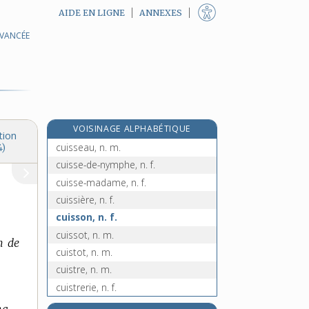
AIDE EN LIGNE
ANNEXES
AVANCÉE
cuisinier, -ière, n.
cuisinière, n. f.
cuissage, n. m.
cuissard, n. m.
cuissarde, n. f.
VOISINAGE ALPHABÉTIQUE
cuisse, n. f.
tion
cuisseau, n. m.
4)
cuisse-de-nymphe, n. f.
cuisse-madame, n. f.
cuissière, n. f.
cuisson, n. f.
cuissot, n. m.
n de
cuistot, n. m.
cuistre, n. m.
cuistrerie, n. f.
cuit, cuite, adj.