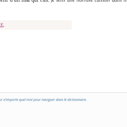
 sent d’un mal qui cuit.
Je sens une horrible cuisson dans 
RE
.
ur n’importe quel mot pour naviguer dans le dictionnaire.