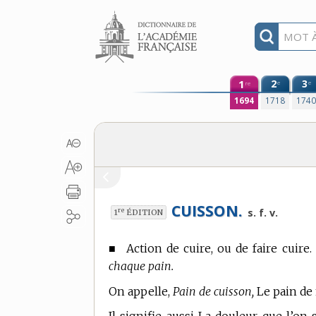
Aller au contenu
1
2
3
e
e
re
1694
1718
174
CUISSON.
re
s. f. v.
1
ÉDITION
■
Action de cuire, ou de faire cuire.
chaque pain.
On appelle,
Pain de cuisson,
Le pain de 