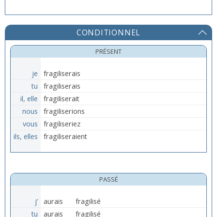
CONDITIONNEL
PRÉSENT
je
fragiliserais
tu
fragiliserais
il, elle
fragiliserait
nous
fragiliserions
vous
fragiliseriez
ils, elles
fragiliseraient
PASSÉ
j’
aurais
fragilisé
tu
aurais
fragilisé