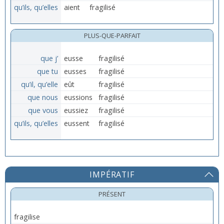
qu’ils, qu’elles
aient
fragilisé
PLUS-QUE-PARFAIT
que j’
eusse
fragilisé
que tu
eusses
fragilisé
qu’il, qu’elle
eût
fragilisé
que nous
eussions
fragilisé
que vous
eussiez
fragilisé
qu’ils, qu’elles
eussent
fragilisé
IMPÉRATIF
PRÉSENT
fragilise