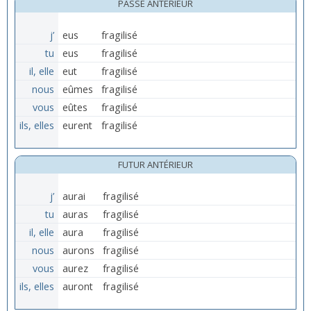
PASSÉ ANTÉRIEUR
j’
eus
fragilisé
tu
eus
fragilisé
il, elle
eut
fragilisé
nous
eûmes
fragilisé
vous
eûtes
fragilisé
ils, elles
eurent
fragilisé
FUTUR ANTÉRIEUR
j’
aurai
fragilisé
tu
auras
fragilisé
il, elle
aura
fragilisé
nous
aurons
fragilisé
vous
aurez
fragilisé
ils, elles
auront
fragilisé