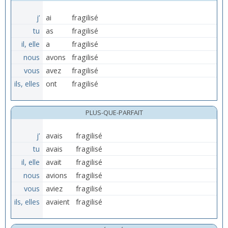
j’
ai
fragilisé
tu
as
fragilisé
il, elle
a
fragilisé
nous
avons
fragilisé
vous
avez
fragilisé
ils, elles
ont
fragilisé
PLUS-QUE-PARFAIT
j’
avais
fragilisé
tu
avais
fragilisé
il, elle
avait
fragilisé
nous
avions
fragilisé
vous
aviez
fragilisé
ils, elles
avaient
fragilisé