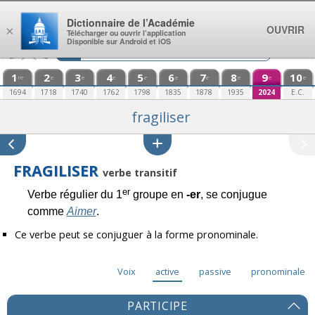
Aller au contenu
Dictionnaire de l’Académie
OUVRIR
×
Télécharger ou ouvrir l’application
Disponible sur Android et iOS
1
2
3
4
5
6
7
8
9
10
re
e
e
e
e
e
e
e
e
e
1694
1718
1740
1762
1798
1835
1878
1935
2024
E.C.
fragiliser
FRAGILISER
verbe transitif
er
Verbe régulier du 1
groupe en
-er
, se conjugue
comme
Aimer
.
Ce verbe peut se conjuguer à la forme pronominale.
Voix
active
passive
pronominale
PARTICIPE