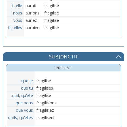
il, elle
aurait
fragilisé
nous
aurions
fragilisé
vous
auriez
fragilisé
ils, elles
auraient
fragilisé
SUBJONCTIF
PRÉSENT
que je
fragilise
que tu
fragilises
qu’il, qu’elle
fragilise
que nous
fragilisions
que vous
fragilisiez
qu’ils, qu’elles
fragilisent