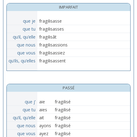
IMPARFAIT
que je
fragilisasse
que tu
fragilisasses
qu’il, qu’elle
fragilisât
que nous
fragilisassions
que vous
fragilisassiez
qu’ils, qu’elles
fragilisassent
PASSÉ
que j’
aie
fragilisé
que tu
aies
fragilisé
qu’il, qu’elle
ait
fragilisé
que nous
ayons
fragilisé
que vous
ayez
fragilisé