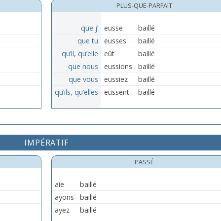
PLUS-QUE-PARFAIT
que j’
eusse
baillé
que tu
eusses
baillé
qu’il, qu’elle
eût
baillé
que nous
eussions
baillé
que vous
eussiez
baillé
qu’ils, qu’elles
eussent
baillé
IMPÉRATIF
PASSÉ
aie
baillé
ayons
baillé
ayez
baillé