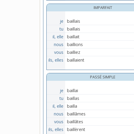
IMPARFAIT
je
baillais
tu
baillais
il, elle
baillait
nous
baillions
vous
bailliez
ils, elles
baillaient
PASSÉ SIMPLE
je
baillai
tu
baillas
il, elle
bailla
nous
baillâmes
vous
baillâtes
ils, elles
baillèrent