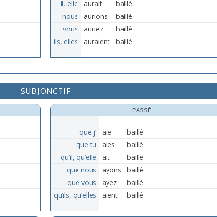
il, elle
aurait
baillé
nous
aurions
baillé
vous
auriez
baillé
ils, elles
auraient
baillé
SUBJONCTIF
PASSÉ
que j’
aie
baillé
que tu
aies
baillé
qu’il, qu’elle
ait
baillé
que nous
ayons
baillé
que vous
ayez
baillé
qu’ils, qu’elles
aient
baillé