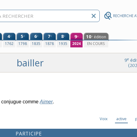
RECHERCHE 
4
5
6
7
8
9
10
e
e
e
e
e
édition
e
e
0
1762
1798
1835
1878
1935
2024
EN COURS
bailler
e
9
édi
(202
e conjugue comme
Aimer
.
Voix
active
PARTICIPE