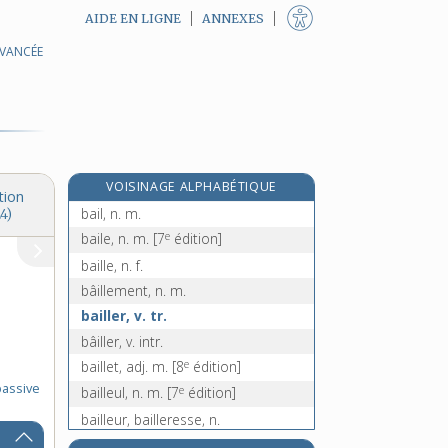
AIDE EN LIGNE
ANNEXES
AVANCÉE
baie [III], n. f.
baignade, n. f.
baigner, v. tr. et intr.
baigneur, -euse, n.
re
baignoir, n. m.
[1
édition]
VOISINAGE ALPHABÉTIQUE
baignoire, n. f.
tion
bail, n. m.
4)
e
baile, n. m.
[7
édition]
baille, n. f.
bâillement, n. m.
bailler, v. tr.
bâiller, v. intr.
e
baillet, adj. m.
[8
édition]
passive
e
bailleul, n. m.
[7
édition]
bailleur, bailleresse, n.
bâilleur, -euse, n.