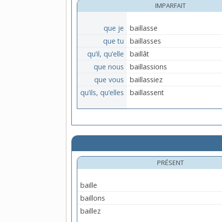
IMPARFAIT
que je
baillasse
que tu
baillasses
qu’il, qu’elle
baillât
que nous
baillassions
que vous
baillassiez
qu’ils, qu’elles
baillassent
PRÉSENT
baille
baillons
baillez