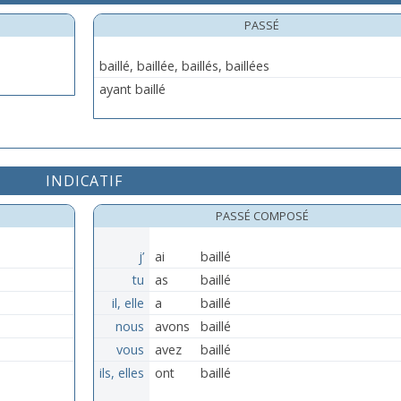
PASSÉ
baillé, baillée, baillés, baillées
ayant baillé
INDICATIF
PASSÉ COMPOSÉ
j’
ai
baillé
tu
as
baillé
il, elle
a
baillé
nous
avons
baillé
vous
avez
baillé
ils, elles
ont
baillé