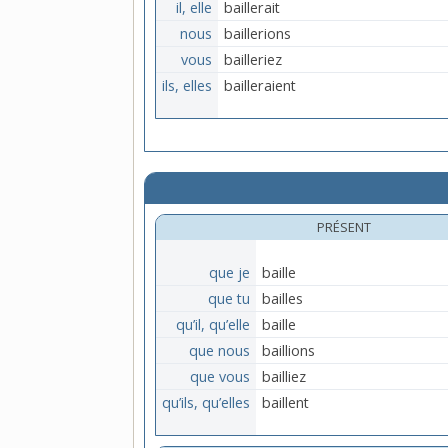
il, elle
baillerait
nous
baillerions
vous
bailleriez
ils, elles
bailleraient
PRÉSENT
que je
baille
que tu
bailles
qu’il, qu’elle
baille
que nous
baillions
que vous
bailliez
qu’ils, qu’elles
baillent