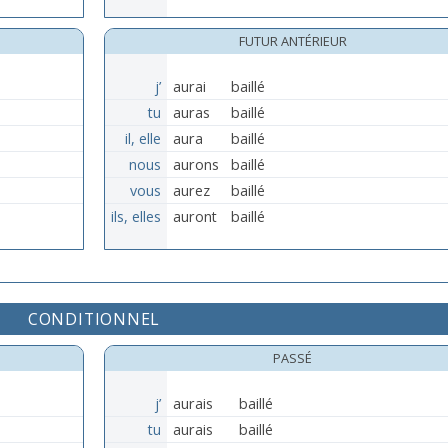
FUTUR ANTÉRIEUR
j’
aurai
baillé
tu
auras
baillé
il, elle
aura
baillé
nous
aurons
baillé
vous
aurez
baillé
ils, elles
auront
baillé
CONDITIONNEL
PASSÉ
j’
aurais
baillé
tu
aurais
baillé