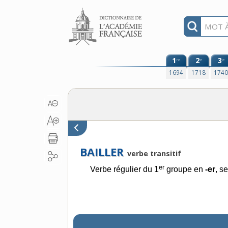
Aller au contenu
1
2
3
re
e
e
1694
1718
174
BAILLER
verbe transitif
er
Verbe régulier du 1
groupe en
-er
, s