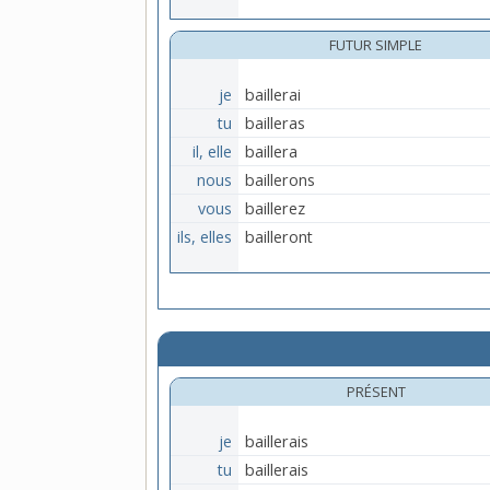
FUTUR SIMPLE
je
baillerai
tu
bailleras
il, elle
baillera
nous
baillerons
vous
baillerez
ils, elles
bailleront
PRÉSENT
je
baillerais
tu
baillerais