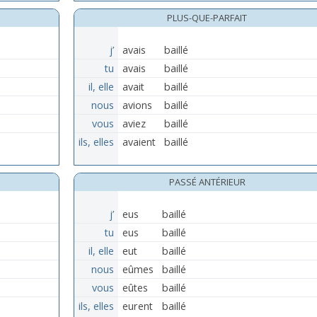
PLUS-QUE-PARFAIT
j’
avais
baillé
tu
avais
baillé
il, elle
avait
baillé
nous
avions
baillé
vous
aviez
baillé
ils, elles
avaient
baillé
PASSÉ ANTÉRIEUR
j’
eus
baillé
tu
eus
baillé
il, elle
eut
baillé
nous
eûmes
baillé
vous
eûtes
baillé
ils, elles
eurent
baillé