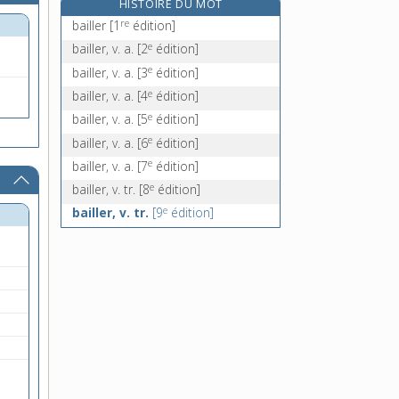
HISTOIRE DU MOT
bailli, n. m.
re
bailler
[1
édition]
bailliage, n. m.
e
bailler, v. a.
[2
édition]
e
bailliager, ère, adj.
[8
édition]
e
bailler, v. a.
[3
édition]
baillive, n. f.
e
bailler, v. a.
[4
édition]
e
bailler, v. a.
[5
édition]
e
bailler, v. a.
[6
édition]
e
bailler, v. a.
[7
édition]
e
bailler, v. tr.
[8
édition]
e
bailler, v. tr.
[9
édition]