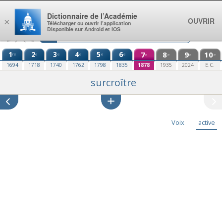
Aller au contenu
Dictionnaire de l’Académie
OUVRIR
×
Télécharger ou ouvrir l’application
Disponible sur Android et iOS
1
2
3
4
5
6
7
8
9
10
re
e
e
e
e
e
e
e
e
e
1694
1718
1740
1762
1798
1835
1878
1935
2024
E.C.
surcroître
Voix
active