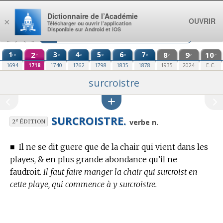
Aller au contenu
Dictionnaire de l’Académie
OUVRIR
×
Télécharger ou ouvrir l’application
Disponible sur Android et iOS
1
2
3
4
5
6
7
8
9
10
re
e
e
e
e
e
e
e
e
e
1694
1718
1740
1762
1798
1835
1878
1935
2024
E.C.
surcroistre
SURCROISTRE.
e
verbe n.
2
ÉDITION
■
Il ne se dit guere que de la chair qui vient dans les
playes, & en plus grande abondance qu’il ne
faudroit.
Il faut faire manger la chair qui surcroist en
cette playe, qui commence à y surcroistre.