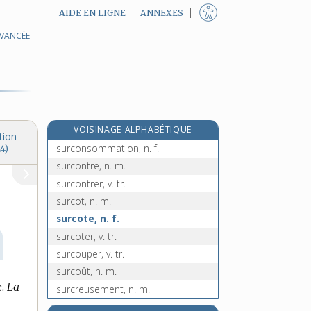
AIDE EN LIGNE
ANNEXES
AVANCÉE
surclasser, v. tr.
surcompensation, n. f.
surcomposé, -ée, adj.
e
surcomposé [II], n. m.
[7
édition]
surcompression, n. f.
VOISINAGE ALPHABÉTIQUE
surcomprimer, v. tr.
tion
surconsommation, n. f.
4)
surcontre, n. m.
surcontrer, v. tr.
surcot, n. m.
surcote, n. f.
surcoter, v. tr.
surcouper, v. tr.
surcoût, n. m.
.
La
surcreusement, n. m.
e
surcroissance, n. f.
[5
édition]