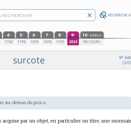
RECHERCHE 
4
5
6
7
8
9
10
édition
e
e
e
e
e
e
e
0
1762
1798
1835
1878
1935
2024
EN COURS
surcote
e
9
édi
(202
er au-dessus du prix ».
acquise par un objet, en particulier un titre, une monnaie