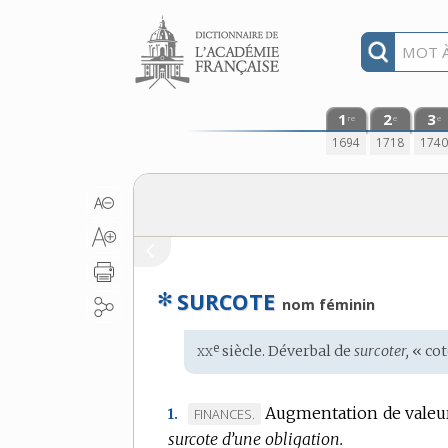
Aller au contenu
1
2
3
re
e
e
1694
1718
174
✻
SURCOTE
nom féminin
xx
e
Étymologie
siècle. Déverbal de
surcoter,
« cot
:
Augmentation de valeur 
MARQUE
FINANCES.
1.
surcote d’une obligation.
DE